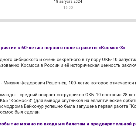
18 августа 2024
16:00
риятие к 60-летию первого полета ракеты «Космос-3».
 одного сибирского и очень секретного в ту пору ОКБ-10 запуст
ьзованию Космоса в России и её историческая ценность заключ
 Михаил Фёдорович Решетнёв, 100-летие которое отмечается в
анды - средний возраст сотрудников ОКБ-10 составил 28 лет 
1К65 "Космос-3" (для вывода спутников на эллиптические орби
 космодрома Байконур успешно была запущена первая ракета "Ко
Космос был сделан.
 событие можно по входным билетам и предварительной р