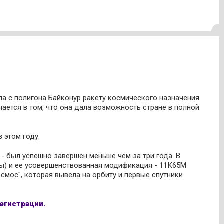
ила с полигона Байконур ракету космического назначения
ается в том, что она дала возможность стране в полной
 этом году.
- был успешно завершен меньше чем за три года. В
ты) и ее усовершенствованная модификация - 11К65М
смос", которая вывела на орбиту и первые спутники
егистрации.