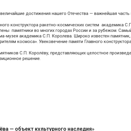
величайшие достижения нашего Отечества — важнейшая часть и
авного конструктора ракетно-космических систем академика С.
лены памятники во многих городах России и за рубежом. Самый 
а-музея академика С.П. Королева. Широко известен памятник, 
рителям космоса». Увековечение памяти Главного конструктор
мятников С.П. Королёву, представляющих целостное произведен
озиционное решение.
ёва — объект культурного наследия»