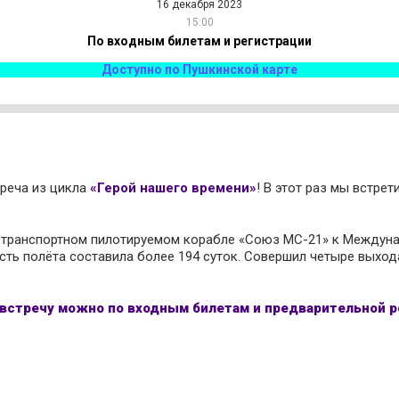
16 декабря 2023
15:00
По входным билетам и регистрации
Доступно по Пушкинской карте
треча из цикла
«Герой нашего времени»
! В этот раз мы встр
а транспортном пилотируемом корабле «Союз МС-21» к Междуна
сть полёта составила более 194 суток. Совершил четыре выхо
 встречу можно по входным билетам и предварительной р