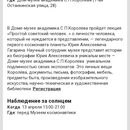
Где
: Дом-музей академика С.П.Королёва (1-ая
Останкинская улица, 28)
В Доме-музее академика С.П.Королёва пройдет лекция
«Простой советский человек...» о личности человека,
который не нуждается в представлении, — легендарного
первого космонавта планеты Юрия Алексеевича
Гагарина. Научный сотрудник музея представит истории
из биографии Юрия Алексеевича в уникальм месте —
Доме-музее академика С.П.Королёва уникальном
подлинностью своих экспонатов. Это личные вещи
Королёва, документы, письма, фотографии, мебель,
предметы быта, произведения изобразительного
искусства, научно-техническая и художественная
библиотеки.
Регистрация
.
Наблюдение за солнцем
Когда
: 13 апреля 15:00-21:00
Где
: перед Музеем космонавтики