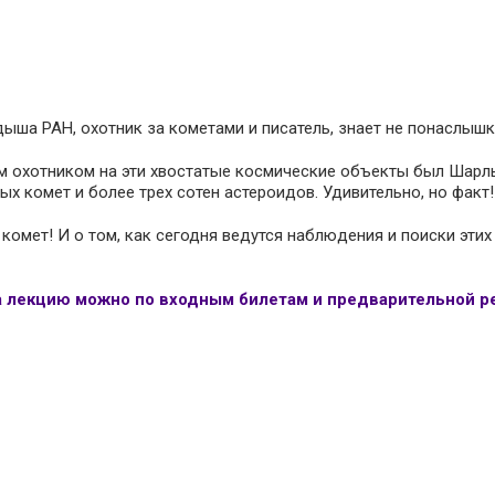
дыша РАН, охотник за кометами и писатель, знает не понаслышк
ым охотником на эти хвостатые космические объекты был Шарль
тых комет и более трех сотен астероидов. Удивительно, но факт!
комет! И о том, как сегодня ведутся наблюдения и поиски этих
а лекцию можно по входным билетам и предварительной р