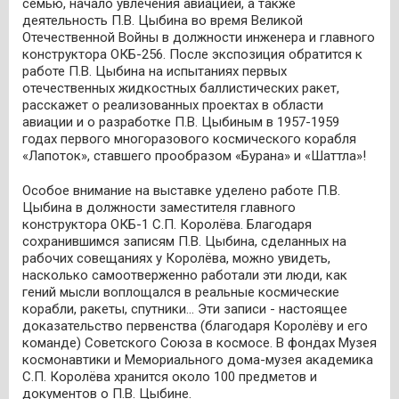
семью, начало увлечения авиацией, а также
деятельность П.В. Цыбина во время Великой
Отечественной Войны в должности инженера и главного
конструктора ОКБ-256. После экспозиция обратится к
работе П.В. Цыбина на испытаниях первых
отечественных жидкостных баллистических ракет,
расскажет о реализованных проектах в области
авиации и о разработке П.В. Цыбиным в 1957-1959
годах первого многоразового космического корабля
«Лапоток», ставшего прообразом «Бурана» и «Шаттла»!
Особое внимание на выставке уделено работе П.В.
Цыбина в должности заместителя главного
конструктора ОКБ-1 С.П. Королёва. Благодаря
сохранившимся записям П.В. Цыбина, сделанных на
рабочих совещаниях у Королёва, можно увидеть,
насколько самоотверженно работали эти люди, как
гений мысли воплощался в реальные космические
корабли, ракеты, спутники… Эти записи - настоящее
доказательство первенства (благодаря Королёву и его
команде) Советского Союза в космосе. В фондах Музея
космонавтики и Мемориального дома-музея академика
С.П. Королёва хранится около 100 предметов и
документов о П.В. Цыбине.