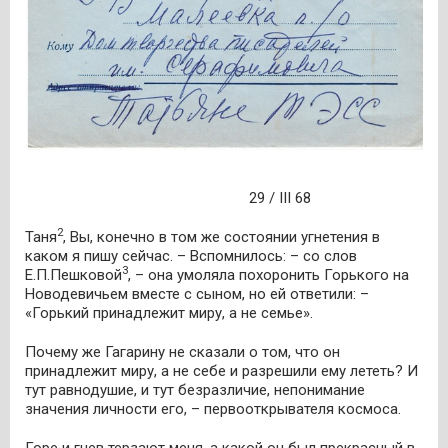
29 / III 68
2
Таня
, Вы, конечно в том же состоянии угнетения в
каком я пишу сейчас. – Вспомнилось: – со слов
3
Е.П.Пешковой
, – она умоляла похоронить Горького на
Новодевичьем вместе с сыном, но ей ответили: –
«Горький принадлежит миру, а не семье».
Почему же Гагарину не сказали о том, что он
принадлежит миру, а не себе и разрешили ему лететь? И
тут равнодушие, и тут безразличие, непонимание
значения личности его, – первооткрывателя космоса.
Горе и гнев терзают меня, а какой он был прекрасный в