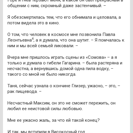
общении с ним, скромный даже застенчивый. –
Я обезсмертилась тем, что его обнимала и целовала, а
потом видела это в кино.
О том, что человек в космосе мне позвонила Павла
4
Леонтьевна
, а я думала, что она шутит. – Я помчалась к
ним и мы всей семьей ликовали. –
Вчера мне пришлось играть сцены из «Сомова» – а я
только и думала о гибели Гагарина. – была растеряна и
несчастна, а вернувшись домой одна пила водку, –
такого со мной не было никогда.
Таня, сейчас узнала о кончине Глизер, ужасно, – это, –
рак пищевода. –
Несчастный Максим, он это не сможет пережить, он
любил ее неистовой силы любовью.
Мне ее ужасно жаль, за что ей такой конец?
И так, мы вступили в Високосный год………