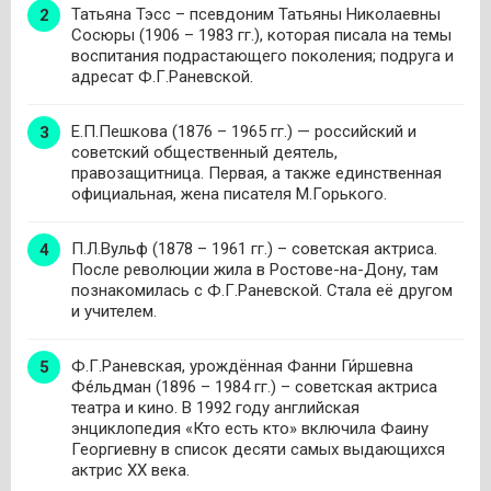
Татьяна Тэсс – псевдоним Татьяны Николаевны
Сосюры (1906 – 1983 гг.), которая писала на темы
воспитания подрастающего поколения; подруга и
адресат Ф.Г.Раневской.
Е.П.Пешкова (1876 – 1965 гг.) — российский и
советский общественный деятель,
правозащитница. Первая, а также единственная
официальная, жена писателя М.Горького.
П.Л.Вульф (1878 – 1961 гг.) – советская актриса.
После революции жила в Ростове-на-Дону, там
познакомилась с Ф.Г.Раневской. Стала её другом
и учителем.
Ф.Г.Раневская, урождённая Фанни Ги́ршевна
Фе́льдман (1896 – 1984 гг.) – советская актриса
театра и кино. В 1992 году английская
энциклопедия «Кто есть кто» включила Фаину
Георгиевну в список десяти самых выдающихся
актрис XX века.