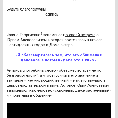
Будьте благополучны
Подпись
5
Фаина Георгиевна
вспоминает
о своей встрече
с
Юрием Алексеевичем, которая состоялась в начале
шестидесятых годов в Доме актёра:
«Я обезсмертилась тем, что его обнимала и
целовала, а потом видела это в кино».
Актриса употребила слово «обезсмертилась» не по
6
безграмотности
, а чтобы усилить его значение и
звучание – неумирающий, вечный – как это звучало в
церковнославянском языке. Актрисе Юрий Алексеевич
запомнился как человек «скромный, даже застенчивый»
и «приятный в общении».