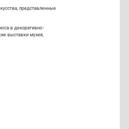
скусства, представленные
моса в декоративно-
кие выставки музея,