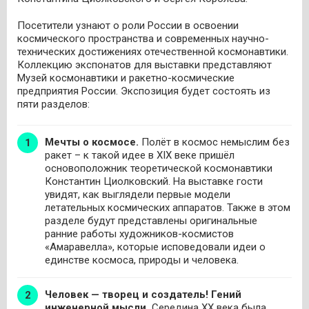
Посетители узнают о роли России в освоении
космического пространства и современных научно-
технических достижениях отечественной космонавтики.
Коллекцию экспонатов для выставки представляют
Музей космонавтики и ракетно-космические
предприятия России. Экспозиция будет состоять из
пяти разделов:
Мечты о космосе.
Полёт в космос немыслим без
ракет – к такой идее в XIX веке пришёл
основоположник теоретической космонавтики
Константин Циолковский. На выставке гости
увидят, как выглядели первые модели
летательных космических аппаратов. Также в этом
разделе будут представлены оригинальные
ранние работы художников-космистов
«Амаравелла», которые исповедовали идеи о
единстве космоса, природы и человека.
Человек — творец и создатель! Гений
инженерной мысли.
Середина ХХ века была