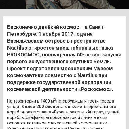
Бесконечно далёкий космос – в Санкт-
Петербурге. 1 ноября 2017 года на
Васильевском острове в пространстве
Nautilus откроется масштабная выставка
PROКОСМОС, посвящённая 60-летию запуска
первого искусственного спутника Земли.
Проект подготовлен московским Музеем
космонавтики совместно с Nautilus при
поддержке государственной корпорации
космической деятельности «Роскосмос».
2
На территории в 1400 м
петербуржцы и гости города
увидят
более 200 экспонатов
: макеты орбитального
корабля-ракетоплана «Буран», ракеты «Ангара», лунный
корабль, скафандры космонавтов и личные вещи
основоположников отечественной космонавтики –
Константина Циолковского и Сергея Королева.