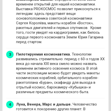
временем открытий для нашей космонавтики.
Выставка PROКОСМОС позволит прикоснуться к
легендам: здесь представят вещи
основоположника советской космонавтики
Сергея Королёва, макеты корабля «Восток»,
ракетных двигателей и первых спутников. Кроме
того, гости увидят на кардиограмме, как билось
сердце первого космонавта Земли Юрия Гагарина
перед стартом.
Пилотируемая космонавтика.
Технологии
развивались стремительно: период с 60-х годов XX
века до начала XXI века смело можно назвать
временем активного освоения космоса. В этой
части экспозиции можно будет увидеть макеты
космических кораблей, орбитального корабля-
ракетоплана «Буран», скафандр для выхода в
отрытый космос, барокамеру «Кубышка» и
различные предметы космического быта.
Луна, Венера, Марс и дальше.
Человечество
готовится к покорению других планет. В